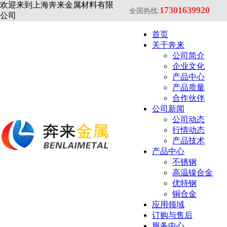
欢迎来到上海奔来金属材料有限
17301639920
全国热线:
公司
首页
关于奔来
公司简介
企业文化
产品中心
产品质量
合作伙伴
公司新闻
公司动态
行情动态
产品技术
产品中心
不锈钢
高温镍合金
优特钢
铜合金
应用领域
订购与售后
服务中心