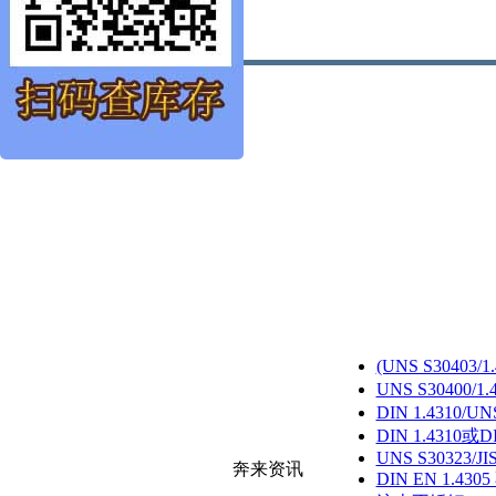
(UNS S30403
UNS S30400/
DIN 1.4310/U
DIN 1.4310或D
UNS S30323/JI
奔来资讯
DIN EN 1.430