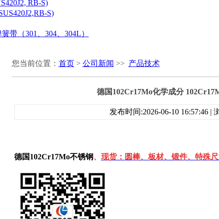
20J2, RB-S)
S420J2,RB-S)
带（301、304、304L）
您当前位置：
首页
>
公司新闻
>>
产品技术
德国102Cr17Mo化学成分 102Cr
发布时间:2026-06-10 16:57:46
德国102Cr17Mo不锈
钢
、
现货：圆棒、板材、锻件、特殊尺