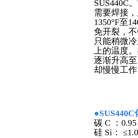
SUS44
需要焊接，
1350°F
免开裂，不
只能稍微冷
上的温度。
逐渐升高至1
却慢慢工作
●SUS44
碳 C ：0.95
硅 Si： ≤1.