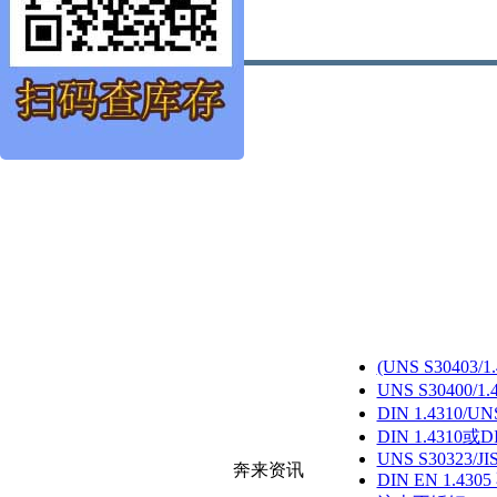
(UNS S30403
UNS S30400/
DIN 1.4310/U
DIN 1.4310或D
UNS S30323/JI
奔来资讯
DIN EN 1.430