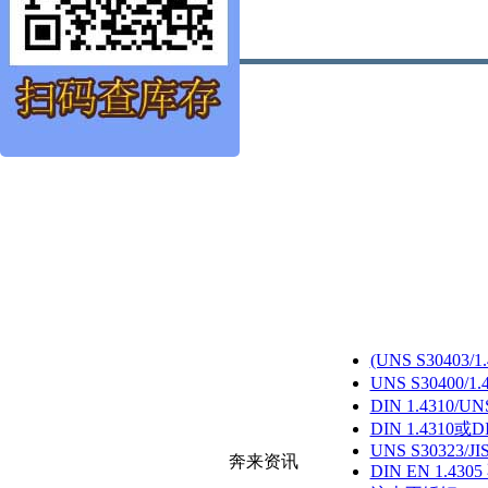
(UNS S30403
UNS S30400/
DIN 1.4310/U
DIN 1.4310或D
UNS S30323/JI
奔来资讯
DIN EN 1.430