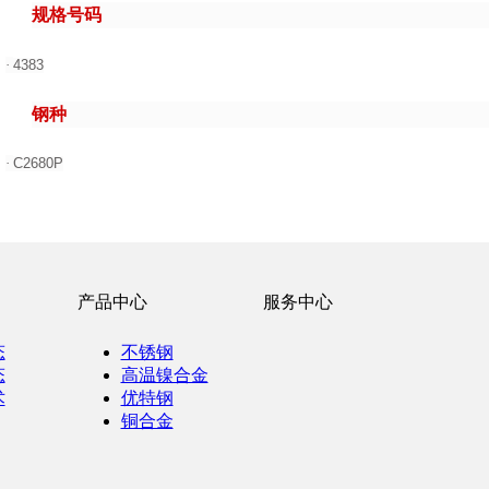
规格号码
·
4383
钢种
·
C2680P
产品中心
服务中心
态
不锈钢
态
高温镍合金
术
优特钢
铜合金