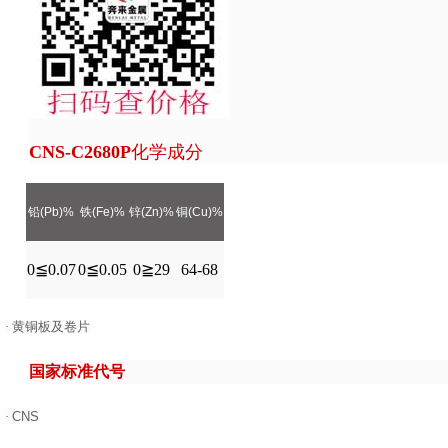
CNS-C2680P
化学成分
铅(Pb)%
铁(Fe)%
锌(Zn)%
铜(Cu)%
0≦0.07
0≦0.05
0≧29
64-68
·
黄铜板及卷片
国家标准代号
·
CNS