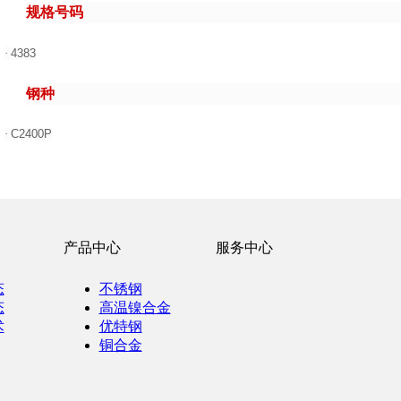
规格号码
·
4383
钢种
·
C2400P
产品中心
服务中心
态
不锈钢
态
高温镍合金
术
优特钢
铜合金