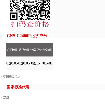
CNS-C2400P
化学成分
铅(Pb)%
铁(Fe)%
锌(Zn)%
铜(Cu)%
0≦0.05
0≦0.05
0≧15
78.5-81
·
黄铜板及卷片
国家标准代号
·
CNS