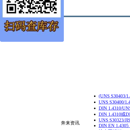
(UNS S30403
UNS S30400/
DIN 1.4310/U
DIN 1.4310或D
UNS S30323/JI
奔来资讯
DIN EN 1.430